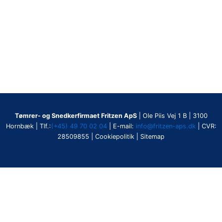
Tømrer- og Snedkerfirmaet Fritzen ApS
| Ole Piis Vej 1 B | 3100
Hornbæk | Tlf.:
(+45) 49 70 02 04
| E-mail:
info@fritzen-aps.dk
| CVR:
28509855 | Cookiepolitik | Sitemap