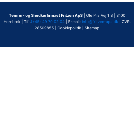
Tømrer- og Snedkerfirmaet Fritzen ApS
| Ole Piis Vej 1 B | 3100
Hornbæk | Tlf.:
(+45) 49 70 02 04
| E-mail:
info@fritzen-aps.dk
| CVR:
28509855 | Cookiepolitik | Sitemap